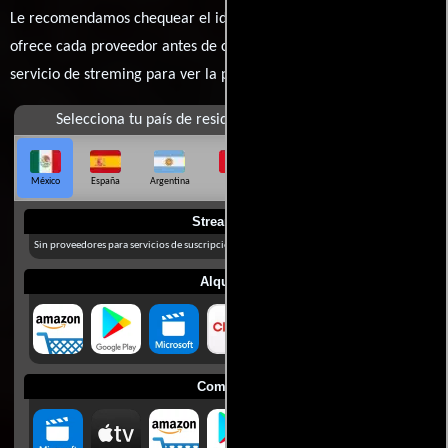
Le recomendamos chequear el idioma, doblaje o subtítulos que
ofrece cada proveedor antes de comprar, alquilar o contratar un
servicio de streming para ver la películas.
Selecciona tu país de residencia
México
España
Argentina
Perú
Colombia
Chile
Ecuador
Streaming
Sin proveedores para servicios de suscripción en México
Alquilar
Comprar