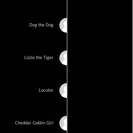
Madd\'yz Dog Lollyta
Dog the Dog
Corfu
Lizzie the Tiger
Paul Painter
Locutor
Zeva DuVall
Cheddar Goblin Girl