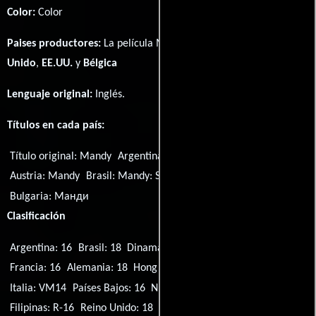
Color:
Color
Paises productores:
La película Mandy fué producida en
Reino
Unido
,
EE.UU.
y
Bélgica
Lenguaje original:
Inglés
.
Títulos en cada país:
Título original:
Mandy
Argentina:
Mandy
Australia:
Mandy
Austria:
Mandy
Brasil:
Mandy: Sede de Vingança
Bulgaria:
Манди
Clasificación
Argentina: 16
Brasil: 18
Dinamarca: 15
Finlandia: K-18
Francia: 16
Alemania: 18
Hong Kong: III
Irlanda: 18
Italia: VM14
Países Bajos: 16
Nueva Zelanda: R18
Filipinas: R-16
Reino Unido: 18
Australia: MA15+
Japón: R15+