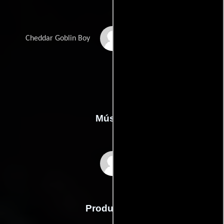
Isaiah C. Morgan
Cheddar Goblin Boy
Música
Jóhann Jóhannsson
Producción