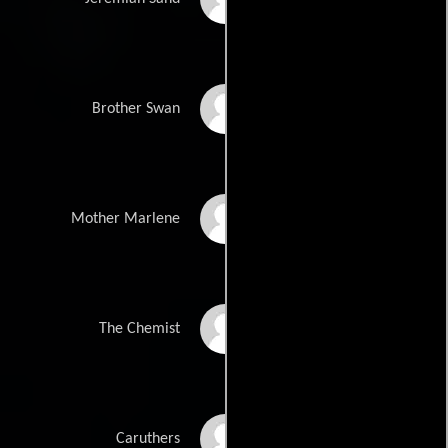
Ned Dennehy
Brother Swan
Olwen Fouere
Mother Marlene
Richard Brake
The Chemist
Bill Duke
Caruthers