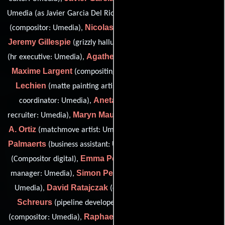
Sofia Gesheva-Aleksieva
Umedia (as Javier Garcia Del Rio)),
Nicolas Gillard
(compositor: Umedia),
(compositor: Umedia),
Jeremy Gillespie
Audrey Jaffrelot
(grizzly hallucination by),
Agathe Juvenez
(hr executive: Umedia),
(Compositor digital),
Maxime Largent
Thierry
(compositing artist: Banjo Studio),
Lechien
David Loti
(matte painting artist),
(visual effects
Aneta Manhalova
coordinator: Umedia),
(visual effects
Maryn Maud
Borja
recruiter: Umedia),
(compositor: Umedia),
A. Ortiz
Quentin
(matchmove artist: Umedia (as Borja Ortiz)),
Palmaerts
Jelmen Palsterman
(business assistant: Umedia),
Emma Pellan
(Compositor digital),
(visual effects production
Simon Pennequin
manager: Umedia),
(visual effects editor:
David Ratajczak
Johan
Umedia),
(digital matte painter),
Schreurs
Boris Sokolov
(pipeline developer: Umedia),
Raphael Tillie
Ana
(compositor: Umedia),
(fx artist: Umedia),