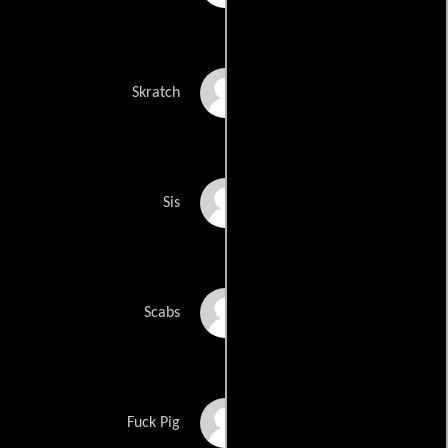
Ivailo Dimitrov
Skratch
Hayley Saywell
Sis
Kalin Kerin
Scabs
Tamás Hagyuó
Fuck Pig