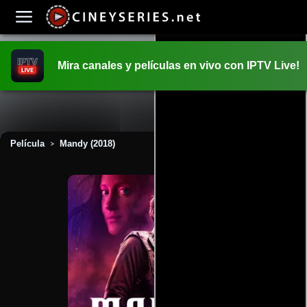
Mira canales y películas en vivo con IPTV Live!
INICIO
PELICULAS
Película
Mandy (2018)
>