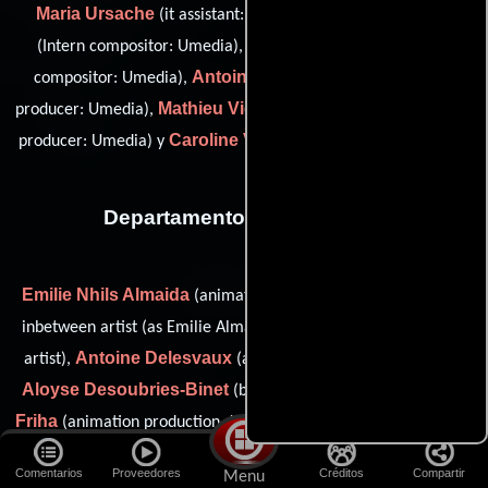
Maria Ursache
Emily Vamvakas
(it assistant: Umedia),
Julien Van De Velde
(Intern compositor: Umedia),
(lead
Antoine Vermeesch
compositor: Umedia),
(visual effects
Mathieu Vierendeel
producer: Umedia),
(visual effects bidding
Caroline Voglaire
producer: Umedia) y
(compositor: Umedia)
Departamento de animación
Emilie Nhils Almaida
(animation artist (as Emilie Almaida) /
Elsa Boyer
inbetween artist (as Emilie Almaida)),
(animation
Antoine Delesvaux
artist),
(animation executive producer),
Aloyse Desoubries-Binet
Karim
(background color artist),
Friha
David Garcia
(animation production designer),
(Director
Adrien Gromelle
de animación),
(Supervisor de animación),
Comentarios
Proveedores
Créditos
Compartir
Menu
Julien Maret
Simon Masse
(Animador),
(Artista de fondo) y