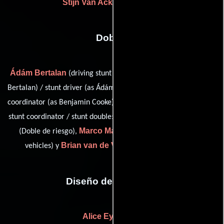
Stijn Van Acker
(Carpintero)
Dobles
Ádám Bertalan
(driving stunt double: Nicolas Cage (as Ádám
Ben Cooke
Bertalan) / stunt driver (as Ádám Bertalan)),
(stunt
Tomas Ereminas
coordinator (as Benjamin Cooke)),
(assistant
Tamas Hagyo
stunt coordinator / stunt double: Nicolas Cage),
Marco Maas
(Doble de riesgo),
(stunt coordinator: stunt
Brian van de Vooren
vehicles) y
(Dobles de riesgo)
Diseño de vestuario
Alice Eyssartier