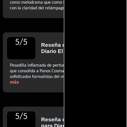
como melodrama que como thriller. (...) Es cine oscuro
..ver más
con la claridad del relámpago. (...)
5
/
5
Reseña de
Jordi Costa
para
Diario El País
Pesadilla inflamada de perturbadora belleza. Un trabajo
que consolida a Panos Cosmatos como uno de los más
..ver
sofisticados formalistas del moderno cine fantástico.
más
5
/
5
Reseña de
Sergi Sánchez
para Diario La Razón