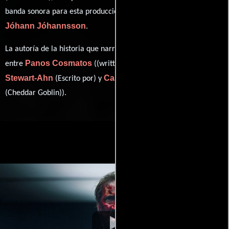
banda sonora para esta producción ha sido compuesta por
Jóhann Jóhannsson
.
La autoría de la historia que narra esta obra está compartida
Panos Cosmatos
Aaron
entre
((written by) / (story by)),
Stewart-Ahn
Casper Kelly
(Escrito por) y
((written by)
(Cheddar Goblin)).