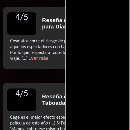
4
/
5
Reseña de
Nando Salvá
para Diario El Periódico
Cosmatos corre el riesgo de provocar una sobredosis a
aquellos espectadores con baja tolerancia al lunatismo.
Por lo que respecta a todos los demás, que tengan feliz
..ver más
viaje. (…)
4
/
5
Reseña de
Pablo González
Taboada
para Cinemanía
Cage es el mejor efecto especial que verás en cualquier
película de este año (...) Si Fellini tuvo 'Fellini 8 ½' (...)
'Mandy' cubre ese mismo hueco y se convierte en la