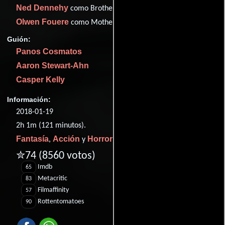
Ned Dennehy
como Brother Swan
Olwen Fouere
como Mother Marlene
Guión:
Panos Cosmatos
Aaron Stewart-Ahn
Casper Kelly
Información:
2018-01-19
2h 1m (121 minutos).
Fantasía
Acción
Horror
,
y
.
✮74
(8560 votos)
Imdb
65
Metacritic
83
Filmaffinity
57
Rottentomatoes
90