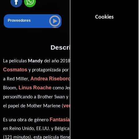
Cookies
Proveedores
Descripción
Panos
La películas
Mandy
del año 2018, está dirigida por
Cosmatos
Nicolas Cage
y protagonizada por
quien interpreta
Andrea Riseborough
a Red Miller,
en el papel de Mandy
Linus Roache
Ned Dennehy
Bloom,
como Jeremiah Sand,
Olwen Fouere
personificando a Brother Swan y
desempeñando
ver créditos completos
el papel de Mother Marlene (
).
Fantasía
Acción
Horror
Es una obra de género
,
y
producida
en Reino Unido, EE.UU. y Bélgica. Con una duración de 2h 1m
(121 minutos), esta película tiene diálogos originales en
Inglés
. La