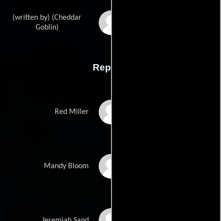
(written by) (Cheddar
Casper Kellys
Goblin)
Reparto
Nicolas Cage
Red Miller
Andrea Riseborough
Mandy Bloom
Linus Roache
Jeremiah Sand