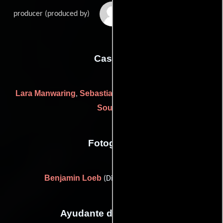
Elijah Wood
producer (produced by)
Casting
Lara Manwaring
Sebastian Moradiellos
Mustapha
,
y
Souaidi
Fotografia
Benjamin Loeb
(Director de fotografía)
Ayudante de dirección