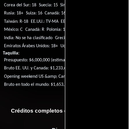
Corea del Sur: 18
Suecia: 15
Singapur: R21
Noruega: 15
Rusia: 18+
Suiza: 16
Canadá: 16+
España: 18
Austria: 16
Taiwán: R-18
EE.UU.: TV-MA
EE.UU.: No se ha clasificado
México: C
Canadá: R
Polonia: 16
Portugal: M/18
China: 17
India: No se ha clasificado
Grecia: K-16
Emiratos Árabes Unidos: 18+
Ucrania: 18
Taquilla:
Presupuesto: $6,000,000 (estimated)
Bruto EE. UU. y Canada: $1,233,694
Opening weekend US &amp; Canada: $225,723
Bruto en todo el mundo: $1,653,784
Créditos completos de la película Mandy