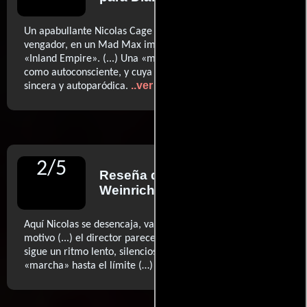
Un apabullante Nicolas Cage se transforma en un ángel
vengador, en un Mad Max imaginado por el Lynch de
«Inland Empire». (...) Una «midnight movie» tan genuina
como autoconsciente, y cuya excentricidad es a la vez
..ver más
sincera y autoparódica.
2
/
5
Reseña de
Antonio
Weinrichter
para Diario ABC
Aquí Nicolas se desencaja, vamos, se desencagea, con
motivo (...) el director parece escuchar un disco distinto,
sigue un ritmo lento, silencioso, pretencioso, que dilata la
..ver más
«marcha» hasta el límite (…)