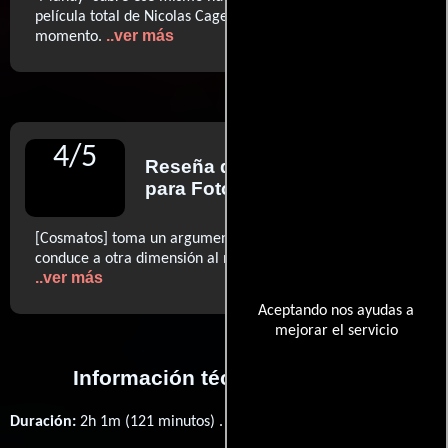
película total de Nicolas Cage. Por lo menos, de
..ver más
momento.
4
/
5
Reseña de
Desirée de Fez
para Fotogramas
[Cosmatos] toma un argumento común del fantástico y lo
conduce a otra dimensión al menos de tres maneras. (…)
..ver más
Aceptando nos ayudas a
mejorar el servicio
Información técnica y general
Duración:
2h 1m (121 minutos) .