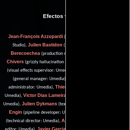
Efectos visuales
Jean-François Azzopardi
(compositing supervisor: Banjo
Julien Bastidon
Nora
Studio),
(it manager: Umedia),
Berecoechea
Graham
(production manager: Umedia),
Chivers
Nikolas Dandrade
(grizzly hallucination sculptor),
Marc Henry de Frahan
(visual effects supervisor: Umedia),
Tanguy Dehant
(general manager: Umedia),
(system
Thierry Delobel
administrator: Umedia),
(artistic director:
Victor Dias Lameira
Umedia),
(digital intermediate operator:
Julien Dykmans
Rabia
Umedia),
(texture & shading: Umedia),
Engin
Christophe Ferrier
(pipeline developer: Umedia),
Anna Fusacchia
(technical director: Umedia),
(visual effects
Javier Garcia del rio Beneyto
editor: Umedia),
(compositor: