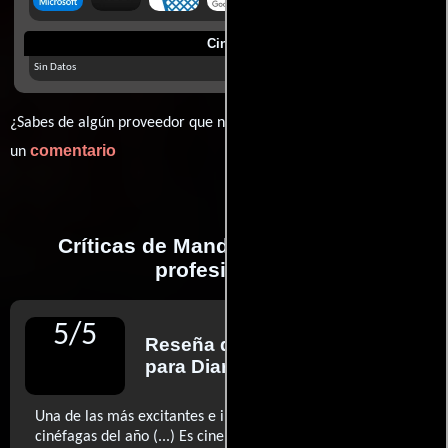
Cines
Sin Datos
¿Sabes de algún proveedor que no estamos mostrando? déjanos
comentario
un
Críticas de Mandy realizadas por
profesionales
5
/
5
Reseña de
Luis Martínez
para Diario El Mundo
Una de las más excitantes e irrenunciables fantasías
cinéfagas del año (...) Es cine líquido que funciona igual