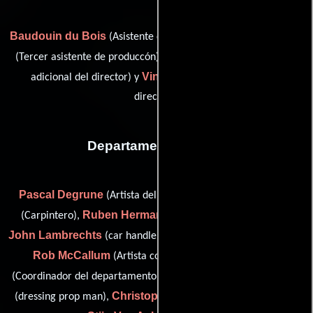
Baudouin du Bois
Celine Jacqmin
(Asistente de dirección),
David Janssens
(Tercer asistente de produccón),
(Asistente
Vincent Ridelle
adicional del director) y
(Asistente de
dirección)
Departamento de arte
Pascal Degrune
Bart Deprins
(Artista del guión gráfico),
Ruben Hermans
(Carpintero),
(Gerente de construcción),
John Lambrechts
Stefaan Lejon
(car handler),
(Carpintero),
Rob McCallum
Michèle Meire
(Artista conceptual),
Adriaan Struelens
(Coordinador del departamento artístico),
Christophe Szpajdel
(dressing prop man),
(logo designer) y