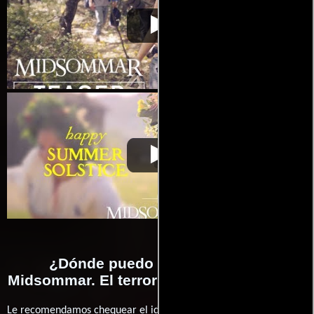
Midsommar. El terror
Video de la película Midsommar. El
2019-
no espera la noche
terror no espera la noche
06-24
Midsommar. El terror
Video de la película Midsommar. El
2019-
no espera la noche
terror no espera la noche
06-24
¿Dónde puedo ver la películas
Midsommar. El terror no espera la noche?
Le recomendamos chequear el idioma, doblaje o subtítulos que