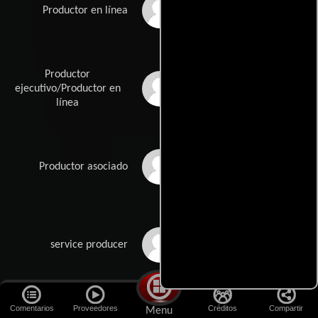
Szandra Barbara
Productor en línea
Pozsár
Productor
Ben Rimmer
ejecutivo/Productor en
línea
Tintin Scheynius
Productor asociado
Judit Sós
service producer
Comentarios
Proveedores
Créditos
Compartir
Menu