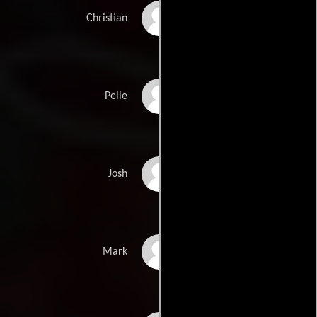
Jack Reynor
Christian
Vilhelm Blomgren
Pelle
William Jackson
Josh
Harper
Will Poulter
Mark