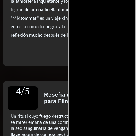
la atmósfera inquietante y los matices de la narrativa
logran dejar una huella duradera. En su conjunto,
"Midsommar" es un viaje cinematográfico que oscila
entre la comedia negra y la tragedia, invitando a la
reflexión mucho después de los créditos finales.
..ver fuentes
4
/
5
Reseña de
Víctor Esquirol
para FilmAffinity
Un ritual cuyo fuego destructor (o renovador, según cómo
se mire) emana de una combinación impresionante entre
la sed sanguinaria de venganza y la necesidad auto-
flageladora de confesarse. (...) Ari Aster se consagra