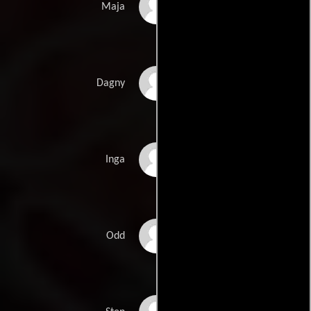
Isabelle Grill
Maja
Agnes Westerlund
Dagny
Rase
Julia Ragnarsson
Inga
Mats Blomgren
Odd