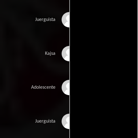
Mark Cameron
Juerguista
Katalin Dombi
Kajsa
Dóra Ferenczi
Adolescente
Columba Gonzalez
Juerguista