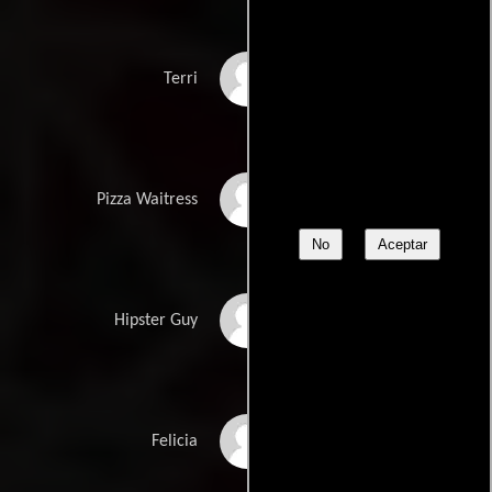
Klaudia Csányi
Terri
Anna Berentz
Pizza Waitress
No
Aceptar
Austin R. Grant
Hipster Guy
Lancz Alexandra
Felicia