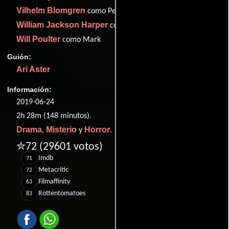
Vilhelm Blomgren
como Pelle
William Jackson Harper
como Josh
Will Poulter
como Mark
Guión:
Ari Aster
Información:
2019-06-24
2h 28m (148 minutos).
Drama
Misterio
Horror
,
y
.
✮72
(29601 votos)
Imdb
71
Metacritic
72
Filmaffinity
63
Rottentomatoes
83