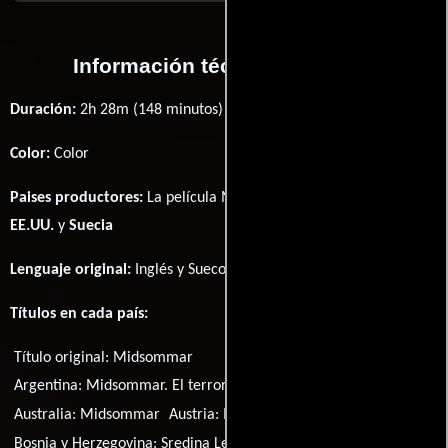
Información técnica y general
Duración:
2h 28m (148 minutos) .
Color:
Color
Paises productores:
La película Midsommar fué producida en
EE.UU.
y
Suecia
Lenguaje original:
Inglés
y
Sueco
.
Títulos en cada país:
Título original:
Midsommar
Argentina:
Midsommar. El terror no espera la noche
Australia:
Midsommar
Austria:
Midsommer
Bosnia y Herzegovina:
Sredina Leta