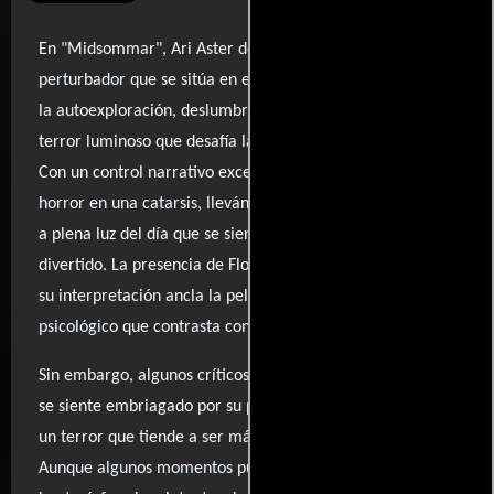
En "Midsommar", Ari Aster despliega un ritual
perturbador que se sitúa en el cruce entre la venganza y
la autoexploración, deslumbrando al espectador con un
terror luminoso que desafía las convenciones del género.
Con un control narrativo excepcional, Aster transforma el
horror en una catarsis, llevándonos a un cuento de miedo
a plena luz del día que se siente tan surrealista como
divertido. La presencia de Florence Pugh es fundamental;
su interpretación ancla la película en un realismo
psicológico que contrasta con la locura del entorno.
Sin embargo, algunos críticos sugieren que Aster a veces
se siente embriagado por su propia visión, presentando
un terror que tiende a ser más estilizado que profundo.
Aunque algunos momentos pueden parecer predecibles,