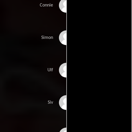
Ellora Torchia
Connie
Archie Madekwe
Simon
Henrik Norlén
Ulf
Gunnel Fred
Siv