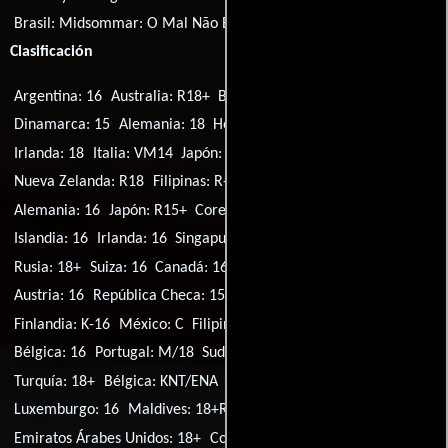
Brasil:
Midsommar: O Mal Não Espera a Noite
Clasificación
Argentina: 16
Australia: R18+
Brasil: 18
Canadá: 18A
Dinamarca: 15
Alemania: 18
Hong Kong: III
India: A
Irlanda: 18
Italia: VM14
Japón: R18+
Países Bajos: 16
Nueva Zelanda: R18
Filipinas: R-16
Reino Unido: 18
EE.UU.: R
Alemania: 16
Japón: R15+
Corea del Sur: 18
Suecia: 15
Islandia: 16
Irlanda: 16
Singapur: R21
Noruega: 15
Chile: 14
Rusia: 18+
Suiza: 16
Canadá: 16+
Hungría: 18
España: 18
Austria: 16
República Checa: 15
Taiwán: R-18
EE.UU.: TV-MA
Finlandia: K-16
México: C
Filipinas: R-18
Israel: 16
Polonia: 18
Bélgica: 16
Portugal: M/18
Sudáfrica: 18
Tailandia: 20
Turquía: 18+
Bélgica: KNT/ENA
Indonesia: 21+
Grecia: A-18
Luxemburgo: 16
Maldives: 18+R
Arabia Saudita: R18
Emiratos Árabes Unidos: 18+
Colombia: 15
Lituania: N-18