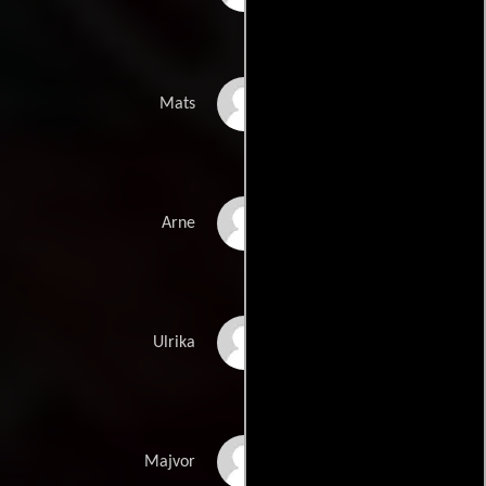
Lennart R. Svensson
Mats
Anders Beckman
Arne
Rebecka Sternberg
Ulrika
Tove Skeidsvoll
Majvor