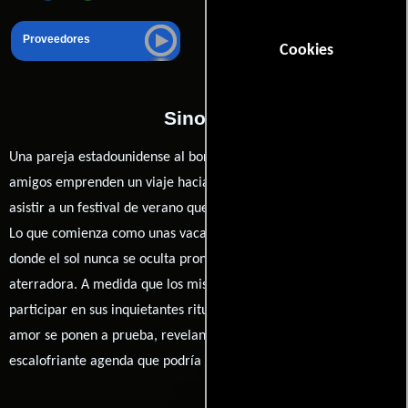
Proveedores
Cookies
Sinopsis
Una pareja estadounidense al borde del colapso y un grupo de
amigos emprenden un viaje hacia un remoto pueblo sueco para
asistir a un festival de verano que se celebra cada noventa años.
Lo que comienza como unas vacaciones de ensueño en un lugar
donde el sol nunca se oculta pronto se convierte en una pesadilla
aterradora. A medida que los misteriosos aldeanos los invitan a
participar en sus inquietantes rituales, los lazos de amistad y
amor se ponen a prueba, revelando oscuros secretos y una
escalofriante agenda que podría cambiar sus vidas para siempre.