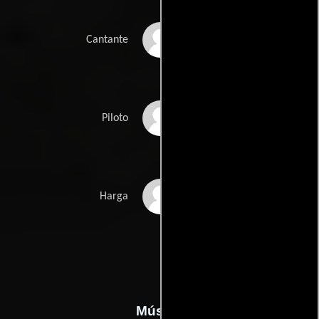
Linnea Larsdotter
Cantante
John Matton
Piloto
Balázs Megyeri
Harga
Música