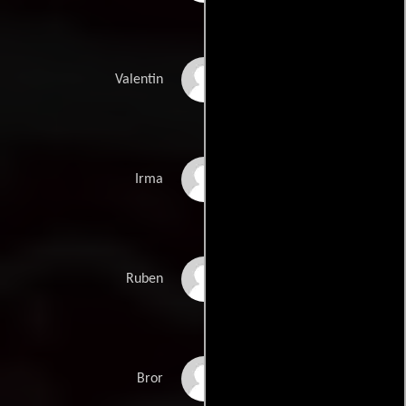
Anders Back
Valentin
Anki Larsson
Irma
Levente Puczkó-
Ruben
Smith
Frans Rosengarten
Bror