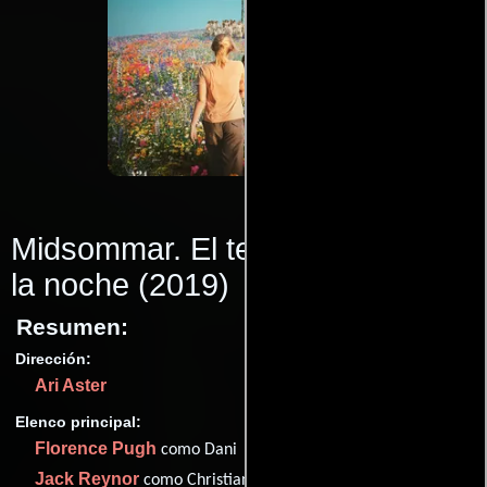
Midsommar. El terror no espera
la noche
(2019)
Resumen:
Dirección:
Ari Aster
Elenco principal:
Florence Pugh
como Dani
Jack Reynor
como Christian