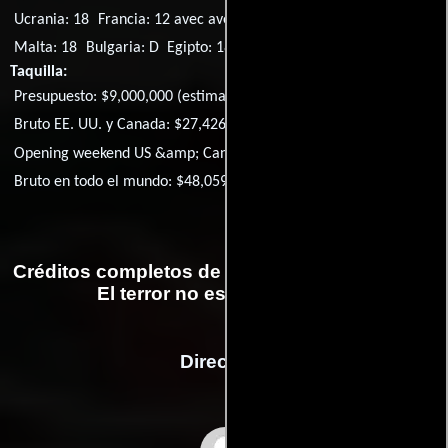
Ucrania: 18
Francia: 12 avec avertissement
Lituania: N-16
Malta: 18
Bulgaria: D
Egipto: 18+
Ecuador: 18
Taquilla:
Presupuesto: $9,000,000 (estimated)
Bruto EE. UU. y Canada: $27,426,361
Opening weekend US &amp; Canada: $6,560,030
Bruto en todo el mundo: $48,059,189
Créditos completos de la película Midsommar.
El terror no espera la noche
Dirección