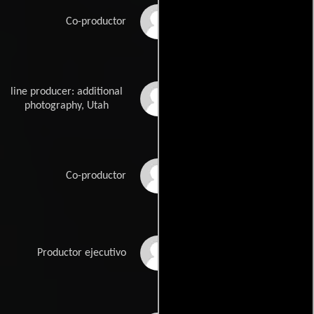
Tyler Campellone
Co-productor
line producer: additional
Scott E. Chester
photography, Utah
Beau Ferris
Co-productor
Fredrik Heinig
Productor ejecutivo