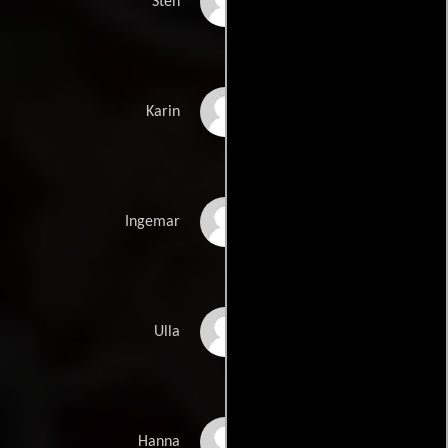
Lars Väringer
Sten
Anna Åström
Karin
Hampus Hallberg
Ingemar
Liv Mjönes
Ulla
Louise Peterhoff
Hanna