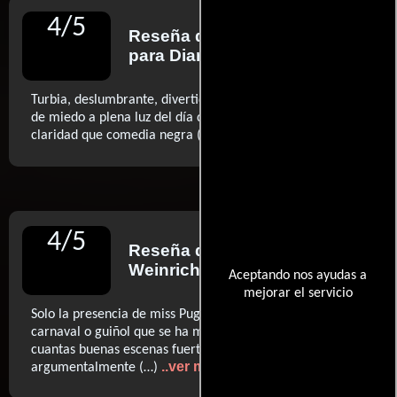
4
/
5
Reseña de
Luis Martínez
para Diario El Mundo
Turbia, deslumbrante, divertida... pavorosa (...) Un cuento
de miedo a plena luz del día que es terror con la misma
..ver más
claridad que comedia negra (…)
4
/
5
Reseña de
Antonio
Weinrichter
para Diario ABC
Aceptando nos ayudas a
mejorar el servicio
Solo la presencia de miss Pugh justificaría asistir al gran
carnaval o guiñol que se ha montado aquí. Pero hay unas
cuantas buenas escenas fuertes, formal y
..ver más
argumentalmente (…)