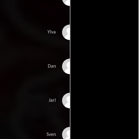
Katarina Weidhagen
Ylva
van Hal
Björn Andrésen
Dan
Tomas Engström
Jarl
Dag Andersson
Sven