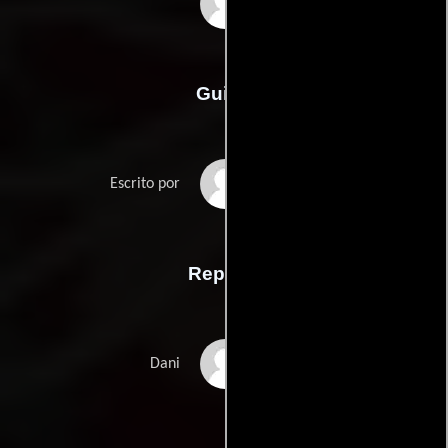
Ari Aster
Guión
Ari Asters
Escrito por
Reparto
Florence Pugh
Dani