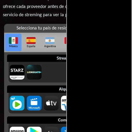
ofrece cada proveedor antes de comprar, alquilar o contratar un
servicio de streming para ver la películas.
Selecciona tu país de residencia
México
España
Argentina
Perú
Colombia
Chile
Ecuador
Streaming
Alquilar
Comprar