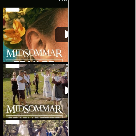
Midsommar. El terror
Video de la película Midsommar. El
2019-
no espera la noche
terror no espera la noche
06-24
Midsommar. El terror
Video de la película Midsommar. El
2019-
no espera la noche
terror no espera la noche
06-24