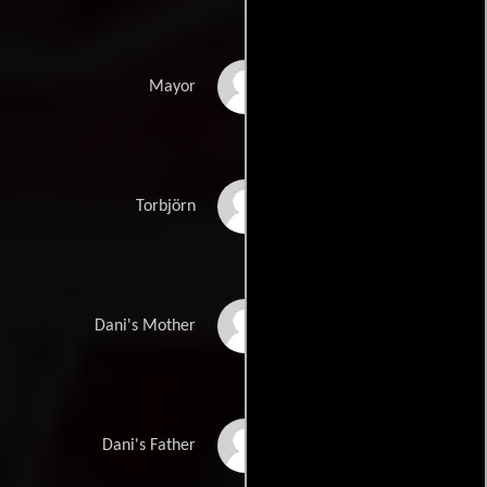
Vilmos Kolba
Mayor
Mihály Kaszás
Torbjörn
Gabriella Fon
Dani's Mother
Zsolt Bojári
Dani's Father