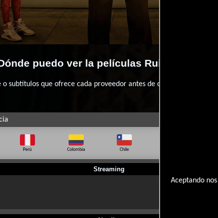
Dónde puedo ver la películas Ruido de fond
 subtítulos que ofrece cada proveedor antes de comprar, alquilar o 
cia
Perú
Colombia
Chile
Ecuador
Bo
Streaming
Aceptando nos 