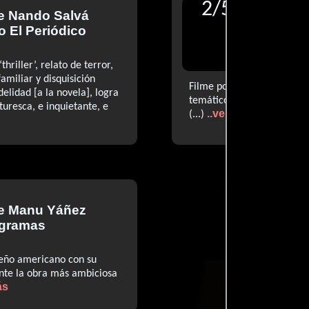
2
/
5
de
Nando Salvá
Reseñ
o El Periódico
Camin
Vangua
hriller’, relato de terror,
familiar y disquisición
Filme potente, desconcerta
idelidad [a la novela], logra
temático explota como un
turesca, e inquietante, e
..ver más
(...)
de
Manu Yáñez
ogramas
eño americano con su
ente la obra más ambiciosa
ás