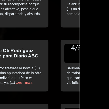
ner su recompensa porque
La abrumadora película 'an
 es atractivo, pese a que
(...) un desorbitante ejerci
dua, disparatada y absurda.
comedia y el espasmo (...)
4
/
5
de
Oti Rodríguez
Reseñ
e
para Diario ABC
para D
or trasvasa la novela (...)
Baumbach mantiene muy bi
sino apuntadora de lo otro,
de trabajar el ‘collage’ de 
ndividuo (...) Pero es
que transita desde la ‘sitc
..ver más
… ya. (...)
vitriólica sobre el mundo 