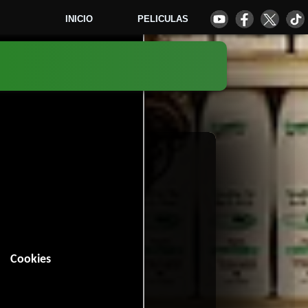
INICIO
PELICULAS
1
Cookies
6 minutos).
Drama
Horror
,
y
.
15 votos)