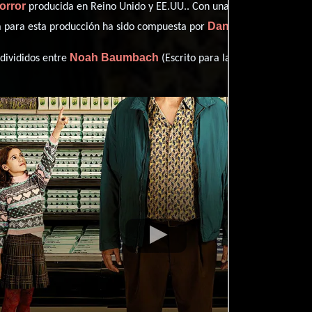
orror
producida en Reino Unido y EE.UU.. Con una duración de 2h 16m
Danny Elfman
a para esta producción ha sido compuesta por
.
Noah Baumbach
Don 
 divididos entre
(Escrito para la pantalla) y