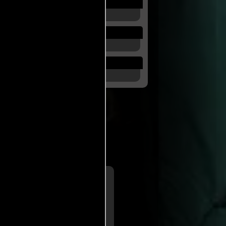
onales
a de
Luis Martínez
iario El Mundo