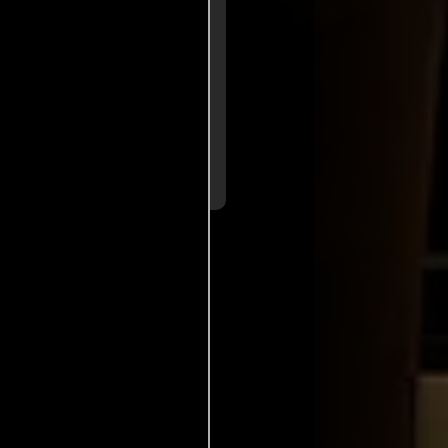
a de
Jordi Batlle
al
para Diario La
rdia
nte, cuyo alto contenido
a bomba en nuestro cerebro.