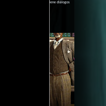
 (136 minutos), esta película tiene diálogos
DeLillo
(Basado en el libro de).