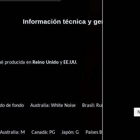
Información técnica y general
fué producida en
Reino Unido
y
EE.UU.
do de fondo
Australia:
White Noise
Brasil:
Ruído Branco
Can
Australia: M
Canadá: PG
Japón: G
Países Bajos: 12
Nueva 