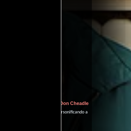
ritic
oviedb
ffinity
entomatoes
aumbach
Don Cheadle
y protagonizada por
Carly Brodax
 on the Hill,
personificando a