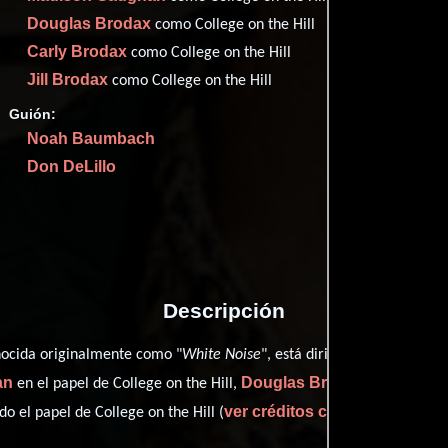
Imdb
57
Douglas Brodax
como College on the Hill
Metac
66
Carly Brodax
como College on the Hill
Them
56
Jill Brodax
como College on the Hill
Filma
52
Rott
Guión:
63
Noah Baumbach
Don DeLillo
Proveedores
Descripción
Noah B
nocida originalmente como "
White Noise
", está dirigida por
an
Douglas Brodax
en el papel de College on the Hill,
como College
ver créditos completos
 el papel de College on the Hill (
).