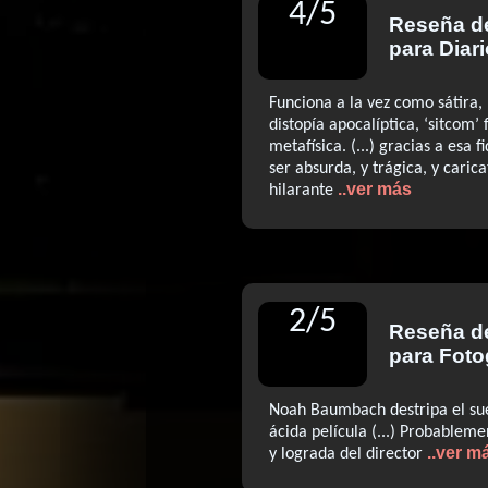
4
/
5
Reseña 
para Diari
Funciona a la vez como sátira, ‘t
distopía apocalíptica, ‘sitcom’ 
metafísica. (...) gracias a esa f
ser absurda, y trágica, y carica
..ver más
hilarante
2
/
5
Reseña 
para Fot
Noah Baumbach destripa el su
ácida película (...) Probablem
..ver m
y lograda del director