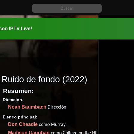
 con IPTV Live!
Ruido de fondo
(2022)
Resumen:
Dirección:
Información:
Noah Baumbach
2022-08-3
Dirección
2h 16m (13
Elenco principal:
Comedia
Don Cheadle
como Murray
✮59
(42
Madison Gaughan
como College on the Hill