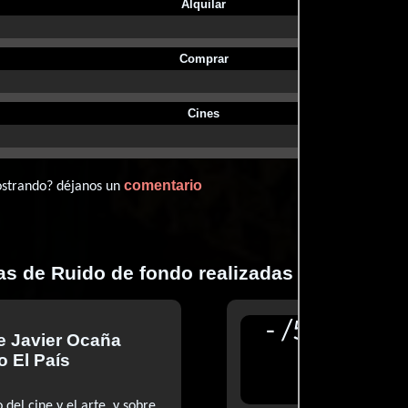
Alquilar
Comprar
Cines
comentario
ostrando? déjanos un
cas de Ruido de fondo realizadas por profesi
-
/
5
de
Javier Ocaña
Reseñ
o El País
para D
del cine y el arte, y sobre