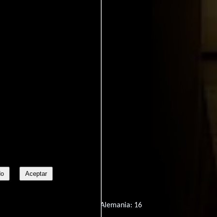
adá:
White Noise
No
Aceptar
Zelanda: M
Dinamarca: 11
Alemania: 16