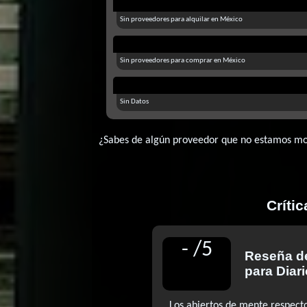
Sin proveedores para alquilar en México
Sin proveedores para comprar en México
Sin Datos
¿Sabes de algún proveedor que no estamos m
Críti
-
/
5
Reseña 
para Diari
Los abiertos de mente respecto 