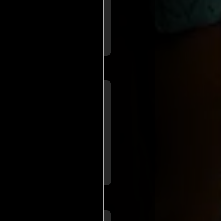
tinetflix' producida por Netflix
cio de cine entre el terror, la
..ver más
 apabullante
a de
Sergi Sánchez
iario La Razón
en el pulso cuando se trata
tonos y registros de la novela,
om’ marciana hasta la sátira
..ver más
académico (...)