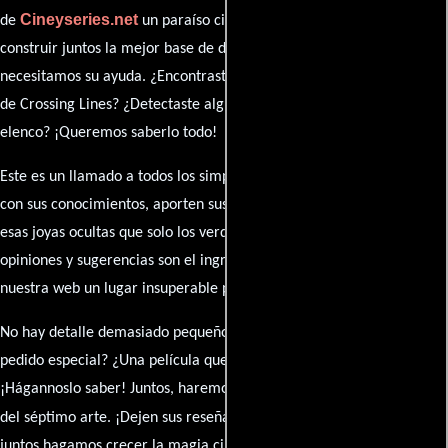
Cineyseries.net
de
un paraíso cinéfilo completo. Queremos
construir juntos la mejor base de datos cinematográfica, pero
necesitamos su ayuda. ¿Encontraste algún dato faltante en la ficha
de Crossing Lines? ¿Detectaste algún error en la sinopsis o el
elenco? ¡Queremos saberlo todo!
Este es un llamado a todos los simpatizantes del cine: contribuyan
con sus conocimientos, aporten sus descubrimientos y compartan
esas joyas ocultas que solo los verdaderos fanáticos conocen. Sus
opiniones y sugerencias son el ingrediente secreto que hará de
nuestra web un lugar insuperable para los amantes del celuloide.
No hay detalle demasiado pequeño ni opinión insignificante. ¿Algún
pedido especial? ¿Una película que sueñas con ver reseñada?
¡Hágannoslo saber! Juntos, haremos de esta comunidad el epicentro
caja de comentarios
del séptimo arte. ¡Dejen sus reseña en la
y
juntos hagamos crecer la magia cinematográfica!