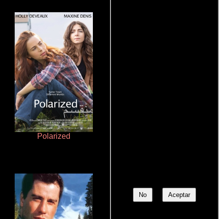
Polarized
Doktorspiele
No
Aceptar