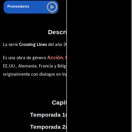
Proveedores
Descripción
La serie
Crossing Lines
del año 2013,
Acción
Drama
Crimen
Es una obra de género
,
y
producida en
EE.UU., Alemania, Francia y Bélgica. Esta obra fue grabada
originalmente con dialogos en
Inglés
en su audio original.
Capítulos
Temporada 1
(
10
capítulos)
Temporada 2
(
12
capítulos)