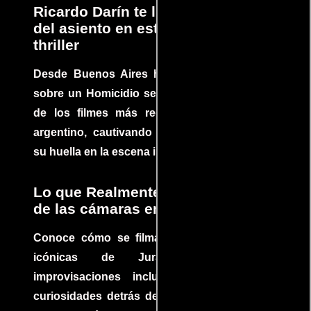
Ricardo Darín te llevará al borde
del asiento en este increíble
thriller
Desde Buenos Aires hasta el mundo, Tesis
sobre un Homicidio se ha convertido en uno
de los filmes más recomendados del cine
argentino, cautivando audiencias y dejando
su huella en la escena internacional.
Lo que Realmente Sucedió detrás
de las cámaras en Jurassic Park
Conoce cómo se filmaron algunas escenas
icónicas de Jurassic Park, con
improvisaciones incluidas. ¡Descubre las
curiosidades detrás del rodaje de un clásico