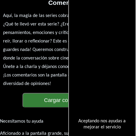
Comentarios
Aquí, la magia de las series cobra vida a través de tus opiniones.
¿Qué te llevó ver esta serie? ¿Eres fan de? Comparte tus
pensamientos, emociones y críticas sobre Crossing Lines. ¿Te hizo
reír, llorar o reflexionar? Este es el lugar para expresarlo. ¡No te
guardes nada! Queremos construir una comunidad apasionada
donde la conversación sobre cine y series nunca se detenga.
Únete a la charla y déjanos conocer tu mundo cinematográfico.
¡Los comentarios son la pantalla donde se proyecta nuestra
diversidad de opiniones!
Cargar comentarios
Aceptando nos ayudas a
Necesitamos tu ayuda
mejorar el servicio
Aficionado a la pantalla grande, su participación es clave para hacer