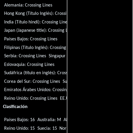
Alemania:
Crossing Lines
Hong Kong (Título Inglés):
Crossing Lines
India (Título hindi):
Crossing Lines
Italia:
Crossing Lines
Japan (Japanese title):
Crossing Lines
Países Bajos:
Crossing Lines
Filipinas (Título Inglés):
Crossing Lines
Rumania:
Crossing Lines
Serbia:
Crossing Lines
Singapur (Título Inglés):
Crossing Lines
Eslovaquia:
Crossing Lines
Sudáfrica (título en inglés):
Crossing Lines
Corea del Sur:
Crossing Lines
Suecia:
Crossing Lines
Emiratos Árabes Unidos:
Crossing Lines
Reino Unido:
Crossing Lines
EE.UU.:
Crossing Lines
Clasificación
Países Bajos: 16
Australia: M
Alemania: 16
Japón: R15+
Reino Unido: 15
Suecia: 15
Noruega: 12
Polonia: 12