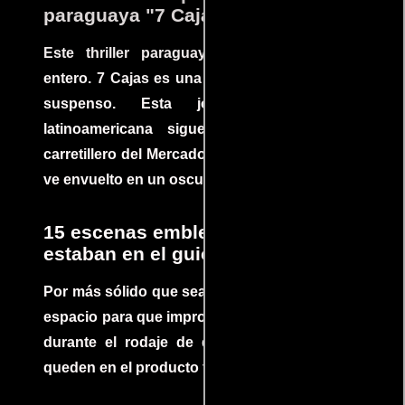
paraguaya "7 Cajas"
Este thriller paraguayo cautivó al mundo
entero. 7 Cajas es una explosión de acción y
suspenso. Esta joya cinematográfica
latinoamericana sigue la historia de un
carretillero del Mercado 4 de Asunción que se
ve envuelto en un oscuro mundo de crimen
15 escenas emblemáticas que no
estaban en el guion
Por más sólido que sea un guión siempre hay
espacio para que improvisaciones que se dan
durante el rodaje de determinadas escenas
queden en el producto final.