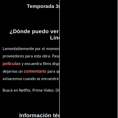
Temporada 3
(
12
capítulos)
¿Dónde puedo ver la series Crossing
Lines?
Lamentablemente por el momento no contamos con enlaces a
proveedores para esta obra. Pasa por nuestro catálogo de
películas
y encuentra films disponibles. También puedes
comentario
dejarnos un
para que le demos prioridad y te
avisaremos cuando se encuentre disponible
Buscá en Netflix, Prime Video, Disney+
Información técnica y general