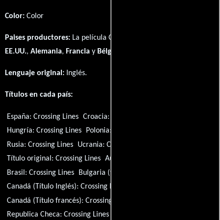
Color:
Color
Paises productores:
La película Crossing Lines fué producida en
EE.UU.
,
Alemania
,
Francia
y
Bélgica
Lenguaje original:
Inglés
.
Títulos en cada país:
España:
Crossing Lines
Croacia:
Crossing Lines
Hungría:
Crossing Lines
Polonia:
Crossing Lines
Rusia:
Crossing Lines
Ucrania:
Crossing Lines
Título original:
Crossing Lines
Australia:
Crossing Lines
Brasil:
Crossing Lines
Bulgaria (título búlgaro):
Crossing Lines
Canadá (Título Inglés):
Crossing Lines
Canadá (Título francés):
Crossing Lines
Republica Checa:
Crossing Lines
Francia:
Crossing Lines