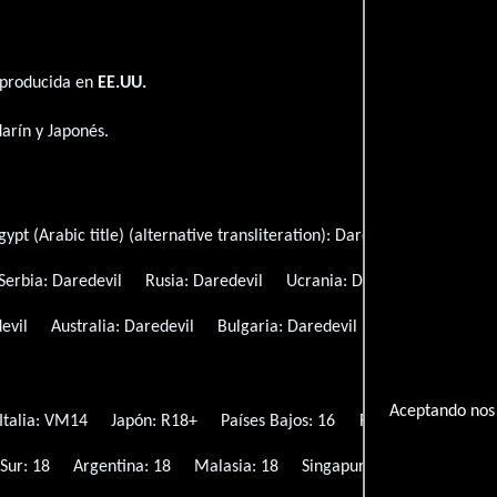
 producida en
EE.UU.
arín
y
Japonés
.
gypt (Arabic title) (alternative transliteration):
Daredevil
España:
D
Serbia:
Daredevil
Rusia:
Daredevil
Ucrania:
Daredevil
EE.UU. 
evil
Australia:
Daredevil
Bulgaria:
Daredevil
Canadá:
Darede
Aceptando nos 
Italia: VM14
Japón: R18+
Países Bajos: 16
Reino Unido: 18
Sur: 18
Argentina: 18
Malasia: 18
Singapur: M18
Rusia: 1