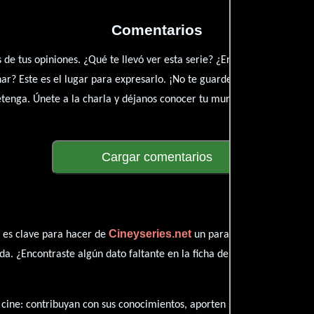
Comentarios
és de tus opiniones. ¿Qué te llevó ver esta serie? ¿Eres fan de? Comp
xionar? Este es el lugar para expresarlo. ¡No te guardes nada! Quer
detenga. Únete a la charla y déjanos conocer tu mundo cinematográfic
Cargar comentarios
Cineyseries.net
n es clave para hacer de
un paraíso cinéfilo comple
. ¿Encontraste algún dato faltante en la ficha de Daredevil? ¿Detect
l cine: contribuyan con sus conocimientos, aporten sus descubrimiento