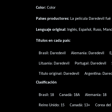
Color:
Color
Paises productores:
La película Daredevil fué
Lenguaje original:
Inglés
,
Español
,
Ruso
,
Mand
Títulos en cada país:
Brasil:
Daredevil
Alemania:
Daredevil
E
Lituania:
Daredevil
Portugal:
Daredevil
Título original:
Daredevil
Argentina:
Dared
Clasificación
Brasil: 18
Canadá: 18A
Alemania: 18
Reino Unido: 15
Canadá: 13+
Corea del 