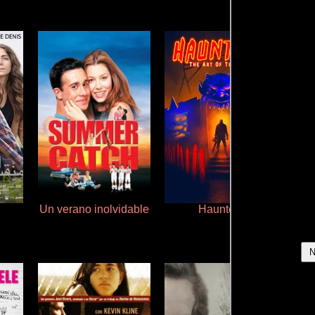
Un verano inolvidable
Haunters
Que