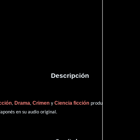
Proveedores
Descripción
cción
Drama
Crimen
Ciencia ficción
,
,
y
producida en EE.UU.. Es
Japonés
en su audio original.