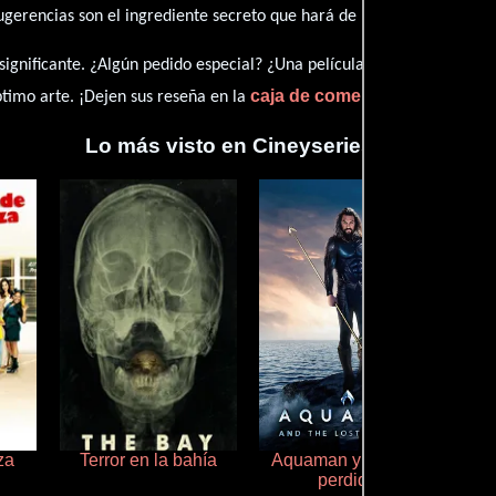
ugerencias son el ingrediente secreto que hará de nuestra web un lug
ignificante. ¿Algún pedido especial? ¿Una película que sueñas con v
caja de comentarios
timo arte. ¡Dejen sus reseña en la
y juntos 
Lo más visto en Cineyseries.net
za
Terror en la bahía
Aquaman y el reino
P
perdido