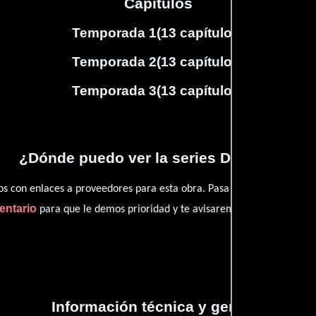
Capítulos
Temporada 1
(
13
capítulos)
Temporada 2
(
13
capítulos)
Temporada 3
(
13
capítulos)
¿Dónde puedo ver la series Daredevil?
con enlaces a proveedores para esta obra. Pasa por nuestro catál
entario
para que le demos prioridad y te avisaremos cuando se encu
Información técnica y general