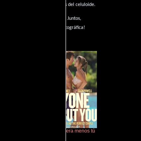
ar insuperable para los amantes del celuloide.
er reseñada? ¡Hágannoslo saber! Juntos,
hagamos crecer la magia cinematográfica!
obres criaturas
Cualquiera menos tú