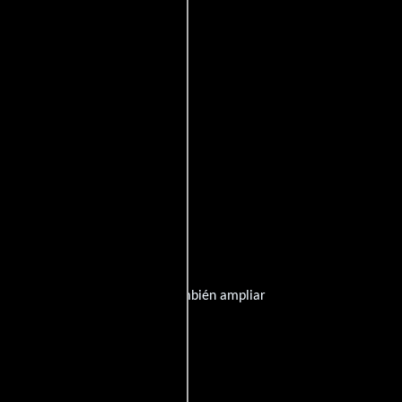
Emiratos Árabes Unidos: 18+
Taiwán: 18+
Tailandia: 18+
 información que publicamos y también ampliar