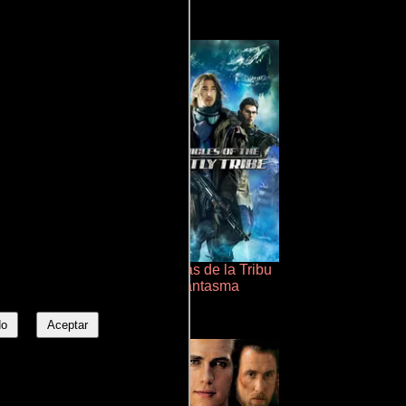
 Viaje Con Papa!
Cronicas de la Tribu
Fantasma
No
Aceptar