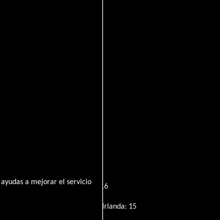
aredevil
Grecia:
Daredevil
(título original):
Daredevil
vil
ayudas a mejorar el servicio
Australia: MA15+
Alemania: 16
6+
Rusia: 18+
España: 18
Irlanda: 15