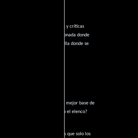
arte tus pensamientos, emociones y críticas
emos construir una comunidad apasionada donde
o. ¡Los comentarios son la pantalla donde se
to. Queremos construir juntos la mejor base de
aste algún error en la sinopsis o el elenco?
s y compartan esas joyas ocultas que solo los