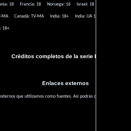
onia: 18
Francia: 18
Noruega: 16
Israel: 18
Turquía: 18+
V-MA
Canadá: TV-MA
India: 18+
India: UA 16+
Suecia: 18+
: 18+
Créditos completos de la serie Daredevil
Enlaces externos
 externos que utilizamos como fuentes. Así podrás chequear toda la