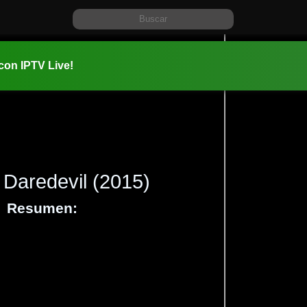
 con IPTV Live!
Daredevil
(2015)
Resumen:
Información:
2015-04-1
Thriller
A
,
Ciencia 
y