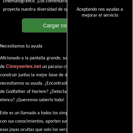
cinematográfico. ¡Los comentarios son la pantalla donde se
proyecta nuestra diversidad de opiniones!
Aceptando nos ayudas a
mejorar el servicio
Cargar comentarios
Necesitamos tu ayuda
Aficionado a la pantalla grande, su participación es clave para hacer
Cineyseries.net
de
un paraíso cinéfilo completo. Queremos
construir juntos la mejor base de datos cinematográfica, pero
necesitamos su ayuda. ¿Encontraste algún dato faltante en la ficha
de Godfather of Harlem? ¿Detectaste algún error en la sinopsis o el
elenco? ¡Queremos saberlo todo!
Este es un llamado a todos los simpatizantes del cine: contribuyan
con sus conocimientos, aporten sus descubrimientos y compartan
esas joyas ocultas que solo los verdaderos fanáticos conocen. Sus