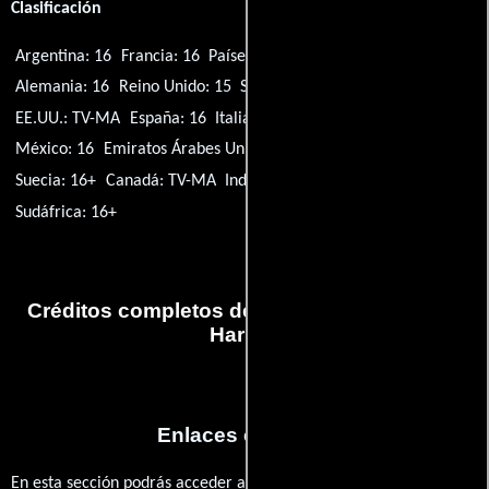
Clasificación
Argentina: 16
Francia: 16
Países Bajos: 16
Australia: MA15+
Alemania: 16
Reino Unido: 15
Singapur: M18
Brasil: 16
EE.UU.: TV-MA
España: 16
Italia: VM16
Polonia: (Banned)
México: 16
Emiratos Árabes Unidos: 18+
India: 15+
Suecia: 16+
Canadá: TV-MA
Indonesia: 20+
Tailandia: 18+
Sudáfrica: 16+
Créditos completos de la serie Godfather of
Harlem
Enlaces externos
En esta sección podrás acceder a los recursos externos que