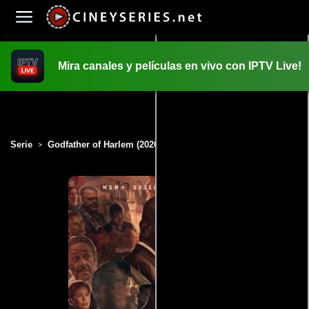
Mira canales y películas en vivo con IPTV Live!
INICIO
PELICULAS
Serie
Godfather of Harlem (2020)
>