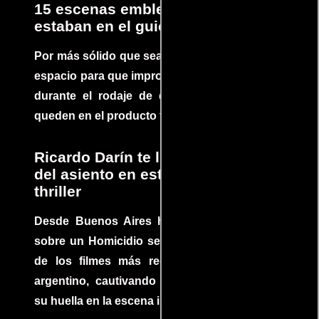
15 escenas emblemáticas que no
estaban en el guion
Por más sólido que sea un guión siempre hay
espacio para que improvisaciones que se dan
durante el rodaje de determinadas escenas
queden en el producto final.
Ricardo Darín te llevará al borde
del asiento en este increíble
thriller
Desde Buenos Aires hasta el mundo, Tesis
sobre un Homicidio se ha convertido en uno
de los filmes más recomendados del cine
argentino, cautivando audiencias y dejando
su huella en la escena internacional.