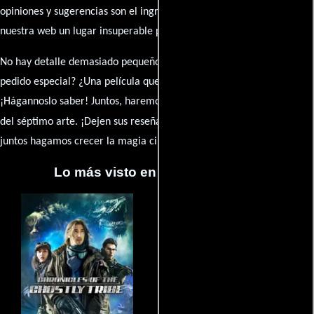
opiniones y sugerencias son el ingrediente secreto que hará de
nuestra web un lugar insuperable para los amantes del celuloide.
No hay detalle demasiado pequeño ni opinión insignificante. ¿Algún
pedido especial? ¿Una película que sueñas con ver reseñada?
¡Hágannoslo saber! Juntos, haremos de esta comunidad el epicentro
caja de comentarios
del séptimo arte. ¡Dejen sus reseña en la
y
juntos hagamos crecer la magia cinematográfica!
Lo más visto en Cineyseries.net