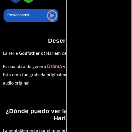
Proveedores
Descripción
La serie
Godfather of Harlem
del año 2020,
Drama
Crimen
Es una obra de género
y
producida en EE.UU..
Esta obra fue grabada originalmente con dialogos en
Inglés
en su
audio original.
¿Dónde puedo ver la series Godfather of
Harlem?
Lamentablemente por el momento no contamos con enlaces a