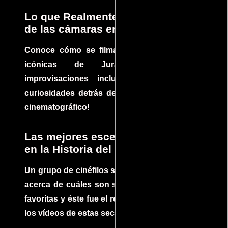
Lo que Realmente Sucedió detrás
de las cámaras en Jurassic Park
Conoce cómo se filmaron algunas escenas
icónicas de Jurassic Park, con
improvisaciones incluidas. ¡Descubre las
curiosidades detrás del rodaje de un clásico
cinematográfico!
Las mejores escenas de acción
en la Historia del cine
Un grupo de cinéfilos se juntaron para debatir
acerca de cuáles son sus escenas de acción
favoritas y éste fue el resultado. No te pierdas
los vídeos de estas secuencias inolvidables.