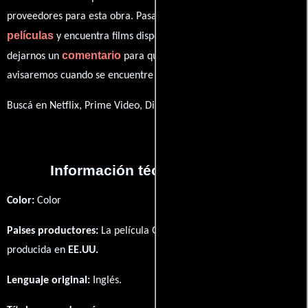
proveedores para esta obra. Pasa por nuestro catálogo de
películas
y encuentra films disponibles. También puedes
comentario
dejarnos un
para que le demos prioridad y te
avisaremos cuando se encuentre disponible
Buscá en Netflix, Prime Video, Disney+
Información técnica y general
Color:
Color
Paises productores:
La película Godfather of Harlem fué
producida en
EE.UU.
Lenguaje original:
Inglés
.