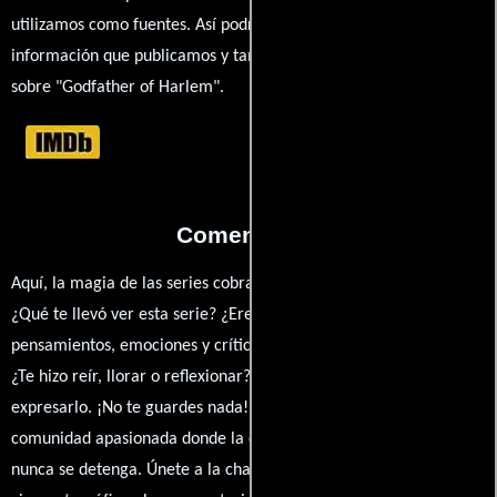
utilizamos como fuentes. Así podrás chequear toda la
información que publicamos y también ampliar tu conocimiento
sobre "Godfather of Harlem".
Comentarios
Aquí, la magia de las series cobra vida a través de tus opiniones.
¿Qué te llevó ver esta serie? ¿Eres fan de? Comparte tus
pensamientos, emociones y críticas sobre Godfather of Harlem.
¿Te hizo reír, llorar o reflexionar? Este es el lugar para
expresarlo. ¡No te guardes nada! Queremos construir una
comunidad apasionada donde la conversación sobre cine y series
nunca se detenga. Únete a la charla y déjanos conocer tu mundo