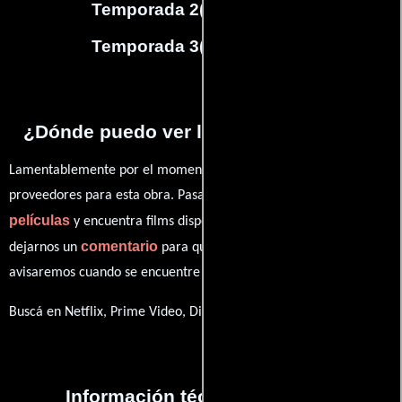
Temporada 2
(
22
capítulos)
Temporada 3
(
13
capítulos)
¿Dónde puedo ver la series Miénteme?
Lamentablemente por el momento no contamos con enlaces a
proveedores para esta obra. Pasa por nuestro catálogo de
películas
y encuentra films disponibles. También puedes
comentario
dejarnos un
para que le demos prioridad y te
avisaremos cuando se encuentre disponible
Buscá en Netflix, Prime Video, Disney+
Información técnica y general