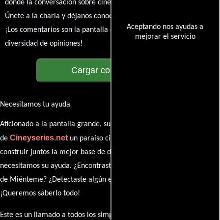
donde la conversación sobre cine y series nunca se detenga.
Únete a la charla y déjanos conocer tu mundo cinematográfico.
Aceptando nos ayudas a
¡Los comentarios son la pantalla donde se proyecta nuestra
mejorar el servicio
diversidad de opiniones!
Cargar comentarios
Necesitamos tu ayuda
Aficionado a la pantalla grande, su participación es clave para hacer
Cineyseries.net
de
un paraíso cinéfilo completo. Queremos
construir juntos la mejor base de datos cinematográfica, pero
necesitamos su ayuda. ¿Encontraste algún dato faltante en la ficha
de Miénteme? ¿Detectaste algún error en la sinopsis o el elenco?
¡Queremos saberlo todo!
Este es un llamado a todos los simpatizantes del cine: contribuyan