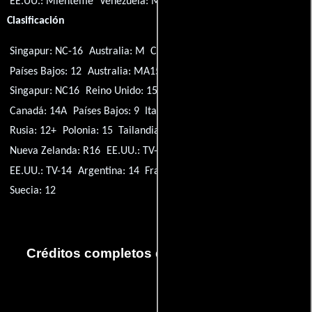
EE.UU.:
Miénteme
Venezuela:
Miénteme
Clasificación
Singapur: NC-16
Australia: M
Canadá: G
Malasia: U
Países Bajos: 12
Australia: MA15+
Alemania: 16
Singapur: NC16
Reino Unido: 15
Singapur: PG13
Brasil: 14
Canadá: 14A
Países Bajos: 9
Italia: T
Rusia: 16+
España: 12
Rusia: 12+
Polonia: 15
Tailandia: 18
Irlanda: 15
Nueva Zelanda: R16
EE.UU.: TV-PG
Sudáfrica: 13
EE.UU.: TV-14
Argentina: 14
Francia: Tous publics
México: 12+
Suecia: 12
Créditos completos de la serie Miénteme