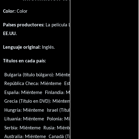
Color:
Color
Paises productores:
La película Lie to Me fué producida en
EE.UU.
Lenguaje original:
Inglés
.
Títulos en cada país:
Bulgaria (título búlgaro):
Miénteme
Brasil:
Miénteme
República Checa:
Miénteme
Estonia:
Miénteme
España:
Miénteme
Finlandia:
Miénteme
Francia:
Miénteme
Grecia (Título en DVD):
Miénteme
Croacia:
Miénteme
Hungría:
Miénteme
Israel (Título hebreo):
Miénteme
Lituania:
Miénteme
Polonia:
Miénteme
Portugal:
Miénteme
Serbia:
Miénteme
Rusia:
Miénteme
Vietnam:
Miénteme
Australia:
Miénteme
Canadá (Título Inglés):
Miénteme