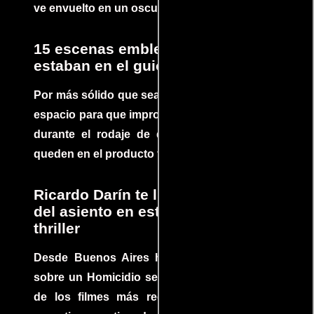
ve envuelto en un oscuro mundo de crimen
15 escenas emblemáticas que no
estaban en el guion
Por más sólido que sea un guión siempre hay
espacio para que improvisaciones que se dan
durante el rodaje de determinadas escenas
queden en el producto final.
Ricardo Darín te llevará al borde
del asiento en este increíble
thriller
Desde Buenos Aires hasta el mundo, Tesis
sobre un Homicidio se ha convertido en uno
de los filmes más recomendados del cine