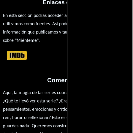
Enlaces externos
En esta sección podrás acceder a los recursos externos que
utilizamos como fuentes. Así podrás chequear toda la
información que publicamos y también ampliar tu conocimiento
sobre "Miénteme".
Comentarios
Aquí, la magia de las series cobra vida a través de tus opiniones.
¿Qué te llevó ver esta serie? ¿Eres fan de? Comparte tus
pensamientos, emociones y críticas sobre Miénteme. ¿Te hizo
reír, llorar o reflexionar? Este es el lugar para expresarlo. ¡No te
guardes nada! Queremos construir una comunidad apasionada