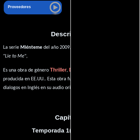
Proveedores
Descripción
La serie
Miénteme
del año 2009, conocida originalmente como
"
Lie to Me
",
Thriller
Drama
Crimen
Misterio
Es una obra de género
,
,
y
producida en EE.UU.. Esta obra fue grabada originalmente con
dialogos en
Inglés
en su audio original.
Capítulos
Temporada 1
(
13
capítulos)