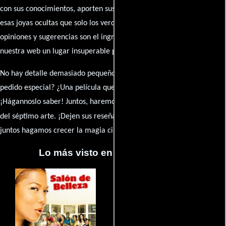
con sus conocimientos, aporten sus descubrimientos y compartan
esas joyas ocultas que solo los verdaderos fanáticos conocen. Sus
opiniones y sugerencias son el ingrediente secreto que hará de
nuestra web un lugar insuperable para los amantes del celuloide.
No hay detalle demasiado pequeño ni opinión insignificante. ¿Algún
pedido especial? ¿Una película que sueñas con ver reseñada?
¡Hágannoslo saber! Juntos, haremos de esta comunidad el epicentro
caja de comentarios
del séptimo arte. ¡Dejen sus reseña en la
y
juntos hagamos crecer la magia cinematográfica!
Lo más visto en Cineyseries.net