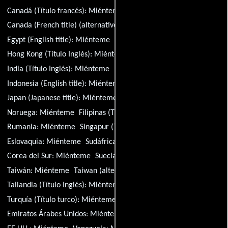
Canadá (Título francés):
Miénteme
Canada (French title) (alternative title):
Miénteme
Egypt (English title):
Miénteme
Alemania:
Miénteme
Hong Kong (Título Inglés):
Miénteme
India (Título Inglés):
Miénteme
India (Título hindi):
Miénteme
Indonesia (English title):
Miénteme
Italia:
Miénteme
Japan (Japanese title):
Miénteme
Países Bajos:
Miénteme
Noruega:
Miénteme
Filipinas (Título Inglés):
Miénteme
Rumania:
Miénteme
Singapur (Título Inglés):
Miénteme
Eslovaquia:
Miénteme
Sudáfrica (título en inglés):
Miénteme
Corea del Sur:
Miénteme
Suecia:
Miénteme
Taiwán:
Miénteme
Taiwan (alternative title):
Miénteme
Tailandia (Título Inglés):
Miénteme
Turquía (Título turco):
Miénteme
Ucrania:
Miénteme
Emiratos Árabes Unidos:
Miénteme
Reino Unido:
Miénteme