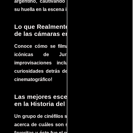
argentino, cautivando audiencias y dejando
su huella en la escena internacional.
Lo que Realmente Sucedió detrás
de las cámaras en Jurassic Park
Conoce cómo se filmaron algunas escenas
icónicas de Jurassic Park, con
improvisaciones incluidas. ¡Descubre las
curiosidades detrás del rodaje de un clásico
cinematográfico!
Las mejores escenas de acción
en la Historia del cine
Un grupo de cinéfilos se juntaron para debatir
acerca de cuáles son sus escenas de acción
favoritas y éste fue el resultado. No te pierdas