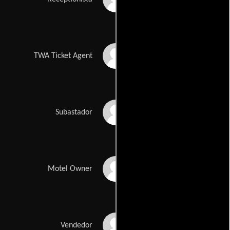
Jane Bodle
TWA Ticket Agent
J. Patrick McCormack
Subastador
Brian Goodman
Motel Owner
Ray Proscia
Vendedor