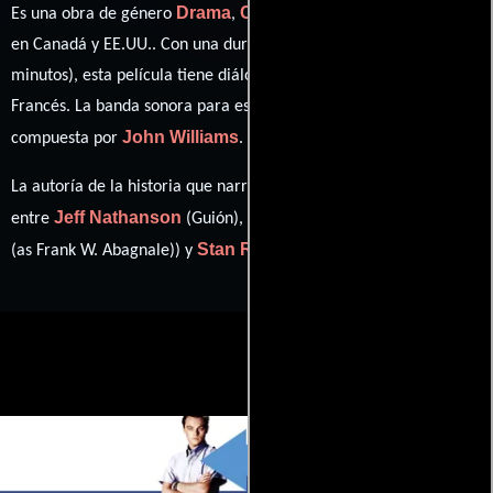
Drama
Crimen
Biográfico
Es una obra de género
,
y
producida
en Canadá y EE.UU.. Con una duración de 02 hr 21 min (141
minutos), esta película tiene diálogos originales en
Inglés
y
Francés
. La banda sonora para esta producción ha sido
John Williams
compuesta por
.
La autoría de la historia que narra esta obra está compartida
Jeff Nathanson
Frank Abagnale Jr.
entre
(Guión),
((book)
Stan Redding
(as Frank W. Abagnale)) y
(Libro).