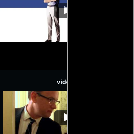
videos
Atrápame si
Video de la película Atrápame si
2003-02-
puedes
puedes
20