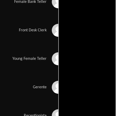
Jennifer Kan
Female Bank Teller
Robert Curtis Brown
Front Desk Clerk
Kelly Hutchinson
Young Female Teller
Steve Witting
Gerente
Wendy Worthington
Receptionista