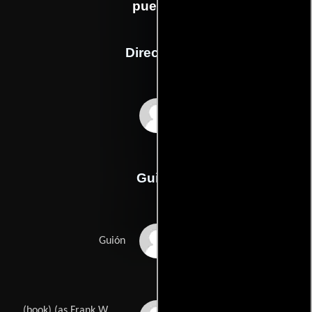
puedes
Dirección
Steven Spielberg
Guión
Jeff Nathansons
Guión
(book) (as Frank W.