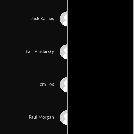
James Brolin
Jack Barnes
Brian Howe
Earl Amdursky
Frank John Hughes
Tom Fox
Steve Eastin
Paul Morgan