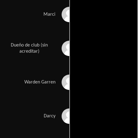
Ellen Pompeo
Marci
Dueño de club (sin
Elizabeth Banks
acreditar)
Guy Thauvette
Warden Garren
Candice Azzara
Darcy