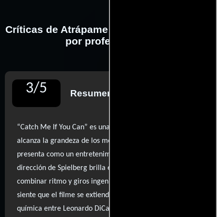
Críticas de Atrápame si puedes realizadas
por profesionales
3
/
5
Resumen de reseñas
“Catch Me If You Can” es una obra que, aunque no
alcanza la grandeza de los mejores filmes de Spielberg, se
presenta como un entretenimiento ligero y cautivador. La
dirección de Spielberg brilla en su habilidad para
combinar ritmo y giros ingeniosos, aunque a veces se
siente que el filme se extiende más de lo necesario. La
química entre Leonardo DiCaprio y Tom Hanks es