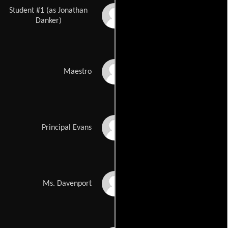
Student #1 (as Jonathan
Jonathan Dankner
Danker)
Maggie Mellin
Maestro
Thomas Kopache
Principal Evans
Margaret Travolta
Ms. Davenport