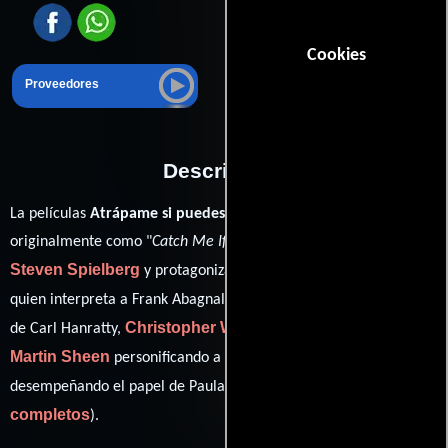
Cookies
Proveedores
Descripción
La películas
Atrápame si puedes
del año 2003, conocida
originalmente como "
Catch Me If You Can
", está dirigida por
Steven Spielberg
Leonardo DiCaprio
y protagonizada por
Tom Hanks
quien interpreta a Frank Abagnale Jr.,
en el papel
Christopher Walken
de Carl Hanratty,
como Frank Abagnale,
Martin Sheen
Nathalie Baye
personificando a Roger Strong y
ver créditos
desempeñando el papel de Paula Abagnale (
completos
).