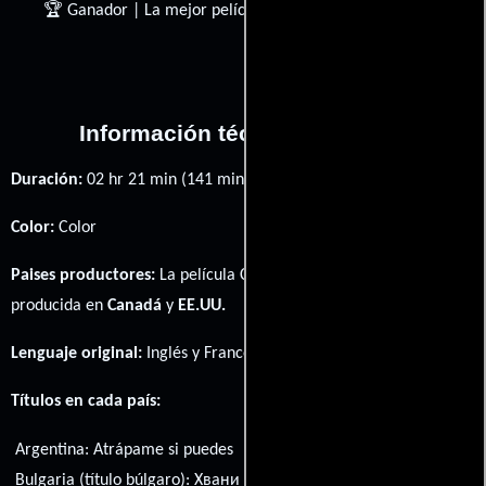
🏆 Ganador | La mejor película de tiempo cápsula
Información técnica y general
Duración:
02 hr 21 min (141 minutos) .
Color:
Color
Paises productores:
La película Catch Me If You Can fué
producida en
Canadá
y
EE.UU.
Lenguaje original:
Inglés
y
Francés
.
Títulos en cada país:
Argentina:
Atrápame si puedes
Bulgaria (título búlgaro):
Хвани ме, ако можеш