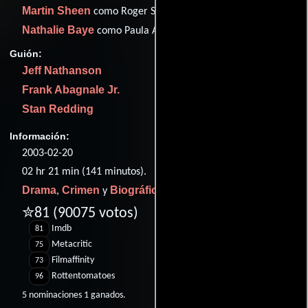
Martin Sheen
como Roger Strong
Nathalie Baye
como Paula Abagnale
Guión:
Jeff Nathanson
Frank Abagnale Jr.
Stan Redding
Información:
2003-02-20
02 hr 21 min (141 minutos).
Drama
Crimen
Biográfico
,
y
.
✮81
(90075 votos)
Imdb
81
Metacritic
75
Filmaffinity
73
Rottentomatoes
96
5 nominaciones 1 ganados.