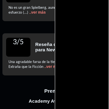
No es un gran Spielberg, aunque resulta disfrutable sin
..ver más
esfuerzo (...)
3
/
5
Reseña de
Jami Bernard
para New York Daily News
Una agradable farsa de la tierra de La Verdad es Más
..ver más
Extraña que la Ficción
Premios
Academy Awards, USA