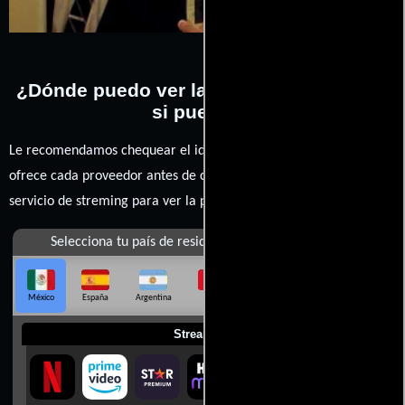
¿Dónde puedo ver la películas Atrápame
si puedes?
Le recomendamos chequear el idioma, doblaje o subtítulos que
ofrece cada proveedor antes de comprar, alquilar o contratar un
servicio de streming para ver la películas.
Selecciona tu país de residencia
México
España
Argentina
Perú
Colombia
Chile
Ecuador
Streaming