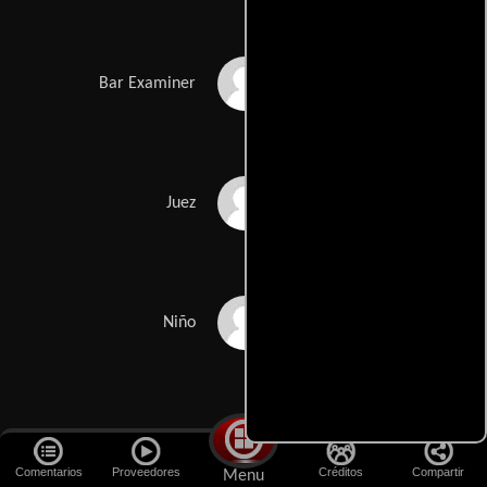
Jane Edith Wilson
Bar Examiner
Dave Hager
Juez
Kyle Davis
Niño
Patrick Thomas
Mr. Hendricks
O'Brien
Comentarios
Proveedores
Créditos
Compartir
Menu