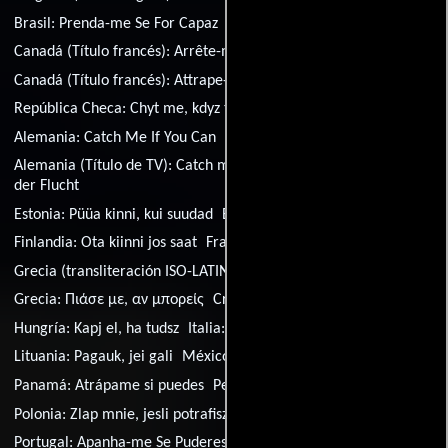
Brasil:
Prenda-me Se For Capaz
Canadá (Título francés):
Arrête-moi si tu peux
Canadá (Título francés):
Attrape-moi si tu peux
República Checa:
Chyt me, kdyz to dokázes
Alemania:
Catch Me If You Can
Alemania (Título de TV):
Catch me if you can - Mein Leben auf
der Flucht
Estonia:
Püüa kinni, kui suudad
España:
Atrápame si puedes
Finlandia:
Ota kiinni jos saat
Francia:
Arrête-moi si tu peux
Grecia (transliteración ISO-LATIN-1):
Piase me, an boreis
Grecia:
Πιάσε με, αν μπορείς
Croacia:
Uhvati me ako možeš
Hungría:
Kapj el, ha tudsz
Italia:
Prova a prendermi
Lituania:
Pagauk, jei gali
México:
Atrápame si puedes
Panamá:
Atrápame si puedes
Perú:
Atrápame si puedes
Polonia:
Zlap mnie, jesli potrafisz
Portugal:
Apanha-me Se Puderes