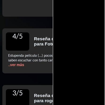
..ver fuentes
4
/
5
Reseña de
Sergi Sánchez
para Fotogramas
Estupenda película (...) pocos cineastas norteamericanos
saben escuchar con tanto cariño a sus personajes (...)
..ver más
3
/
5
Reseña de
Roger Ebert
para rogerebert.com