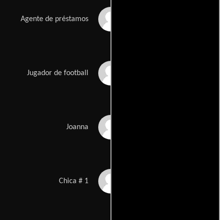
Matthew Kimbrough
Agente de préstamos
Joshua Boyd
Jugador de football
Kaitlin Doubleday
Joanna
Kelly McNair
Chica # 1