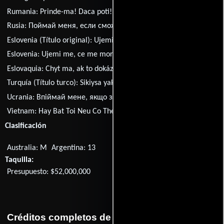
Rumania:
Prinde-ma! Daca poti!
Serbia:
Uhvati me ako možeš
Rusia:
Поймай меня, если сможешь
Eslovenia (Título original):
Ujemi me, ce me mores
Eslovenia:
Ujemi me, ce me mores
Eslovaquia:
Chyt ma, ak to dokázez
Turquía (Título turco):
Sikiysa yakala
Ucrania:
Впiймай мене, якщо зможеш
Vietnam:
Hay Bat Toi Neu Co The
Clasificación
Australia: M
Argentina: 13
Taquilla:
Presupuesto: $52,000,000
Créditos completos de la película Atrápame si