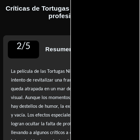
Críticas de Tortugas Ninja realizadas por
profesionales
2
/
5
Resumen de reseñas
La película de las Tortugas Ninja se presenta como un
intento de revitalizar una franquicia clásica, pero se
queda atrapada en un mar de clichés y sobrestimulación
visual. Aunque los momentos de acción son brillantes y
hay destellos de humor, la experiencia resulta superficial
y vacía. Los efectos especiales son llamativos, pero no
logran ocultar la falta de profundidad en la trama,
llevando a algunos críticos a describirla como un anuncio