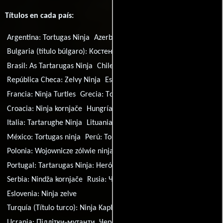
Títulos en cada país:
Argentina:
Tortugas Ninja
Azerbaiyán:
Ninca Tisbagalar
Bulgaria (título búlgaro):
Костенурките нинджа
Brasil:
As Tartarugas Ninja
Chile:
Tortugas Ninja
República Checa:
Zelvy Ninja
España:
Ninja Turtles
Francia:
Ninja Turtles
Grecia:
Τα χελωνονιντζάκια
Croacia:
Ninja kornjače
Hungría:
Tini nindzsa teknőcök
Italia:
Tartarughe Ninja
Lituania:
Vezliukai nindzes
México:
Tortugas ninja
Perú:
Tortugas ninja
Polonia:
Wojownicze zólwie ninja
Portugal:
Tartarugas Ninja: Heróis Mutantes
Serbia:
Nindža kornjače
Rusia:
Черепашки-ниндзя
Eslovenia:
Ninja zelve
Turquía (Título turco):
Ninja Kaplumbagalar
Ucrania:
Пiдлiтки-мутанти. Черепашки-нiндзя