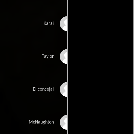
Minae Noji
Karai
Abby Elliott
Taylor
Madison Mason
El concejal
Taran Killam
McNaughton