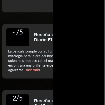
-
/
5
Reseña de
Jordi Costa
para
Diario El País
La película cumple con su función de refundar la
mitología para la era del blockbuster sobresaturado, pero
quien no simpatice con el material de partida sólo
encontrará una brillante escena de acción (...) a la que
..ver más
agarrarse
2
/
5
Reseña de
José Manuel