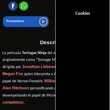
Cookies
Proveedores
Descripción
La películas
Tortugas Ninja
del año 2014, conocida
originalmente como "
Teenage Mutant Ninja Turtles
", está
Jonathan Liebesman
dirigida por
y protagonizada por
Megan Fox
Will Arnett
quien interpreta a April O'Neil,
en el
William Fichtner
papel de Vernon Fenwick,
como Eric Sacks,
Alan Ritchson
Noel Fisher
personificando a Raphael y
ver créditos
desempeñando el papel de Michelangelo (
completos
).