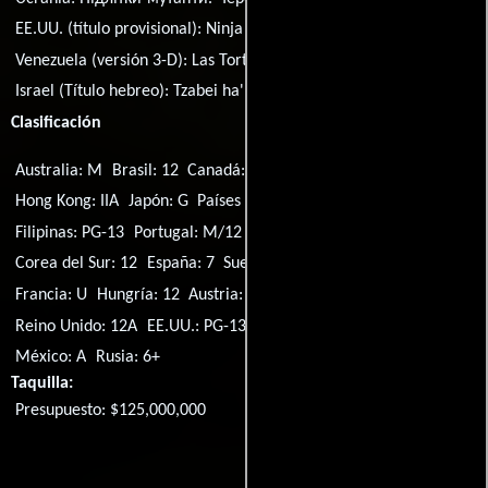
EE.UU. (título provisional):
Ninja Turtles
Venezuela (versión 3-D):
Las Tortugas Ninja 3D
Israel (Título hebreo):
Tzabei ha'Ninja
Clasificación
Australia: M
Brasil: 12
Canadá: PG
Canadá: G
Alemania: 12
Hong Kong: IIA
Japón: G
Países Bajos: 12
Nueva Zelanda: M
Filipinas: PG-13
Portugal: M/12
Singapur: PG
Corea del Sur: 12
España: 7
Suecia: 11
Argentina: 13
Francia: U
Hungría: 12
Austria: 12
Irlanda: 12A
Suiza: 12
Reino Unido: 12A
EE.UU.: PG-13
Tailandia: 13
Rusia: 12+
México: A
Rusia: 6+
Taquilla:
Presupuesto: $125,000,000