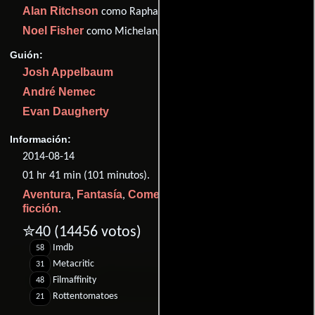
Alan Ritchson
como Raphael
Noel Fisher
como Michelangelo
Guión:
Josh Appelbaum
André Nemec
Evan Daugherty
Información:
2014-08-14
01 hr 41 min (101 minutos).
Aventura
Fantasía
Comedia
Acción
Ciencia
,
,
,
y
ficción
.
✮40
(14456 votos)
Imdb
58
Metacritic
31
Filmaffinity
48
Rottentomatoes
21