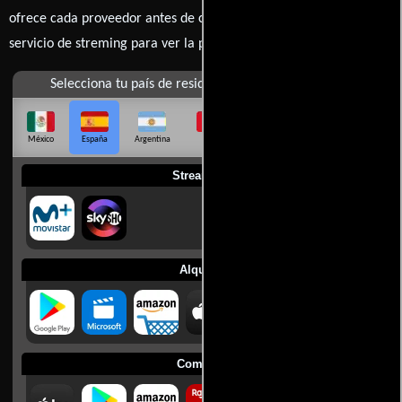
ofrece cada proveedor antes de comprar, alquilar o contratar un
servicio de streming para ver la películas.
Selecciona tu país de residencia
México
España
Argentina
Perú
Colombia
Chile
Ecuador
Streaming
Alquilar
Comprar