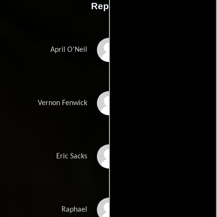
Reparto
Megan Fox
April O'Neil
Will Arnett
Vernon Fenwick
William Fichtner
Eric Sacks
Alan Ritchson
Raphael