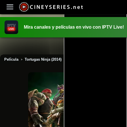
Mira canales y películas en vivo con IPTV Live!
INICIO
PELICULAS
Película
Tortugas Ninja (2014)
>