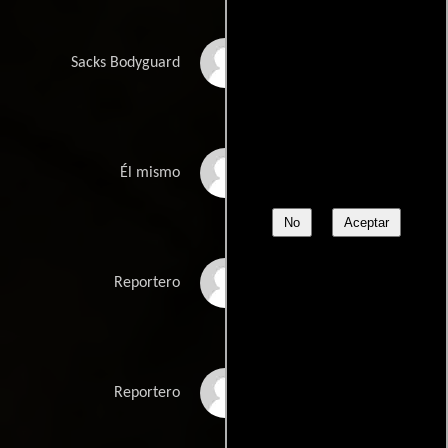
Mikal Vega
Sacks Bodyguard
Harley Pasternak
Él mismo
No
Aceptar
Braeson Herold
Reportero
Chris Wylde
Reportero