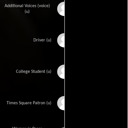
Additional Voices (voice)
Cathy Cavadini
(u)
Richard R. Corapi
Driver (u)
Amanda Leigh
College Student (u)
Corbett
Chris J. Cullen
Times Square Patron (u)