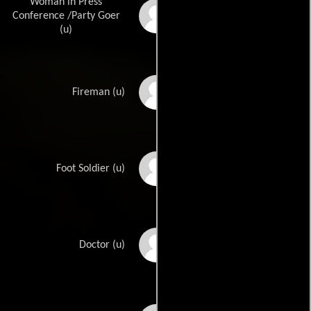
Woman in Press
Sue Dahlman
Conference /Party Goer
(u)
Joseph Dimartino
Fireman (u)
Greg Duncan
Foot Soldier (u)
Kevin Eastman
Doctor (u)