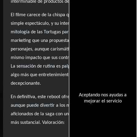
interminable de productos de consumo.
El filme carece de la chispa que lo elevaría más allá de un
simple espectáculo, y su intento de reformular la
mitología de las Tortugas parece más un ejercicio de
marketing que una propuesta artística genuina. Los
personajes, aunque carismáticos, no logran generar el
mismo impacto que sus contrapartes más memorables.
La sensación de rutina es palpable, y para quienes buscan
algo más que entretenimiento ligero, la película resulta
decepcionante.
Aceptando nos ayudas a
En definitiva, este reboot ofrece una experiencia que,
mejorar el servicio
aunque puede divertir a los más jóvenes, deja a los
aficionados de la saga con un profundo anhelo de algo
más sustancial. Valoración:
..ver fuentes