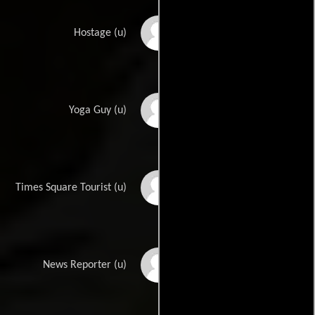
Brandon Alexander
Hostage (u)
Matthew Andrews
Yoga Guy (u)
Reginald L. Barnes
Times Square Tourist (u)
Stacey Bender
News Reporter (u)