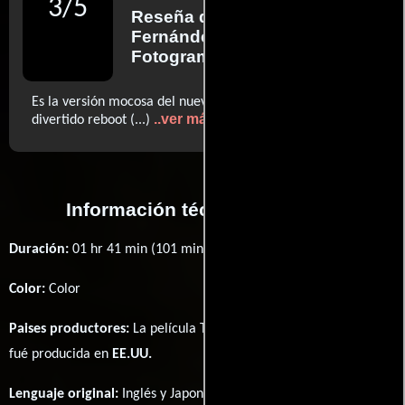
3
/
5
Reseña de
Fausto
Fernández
para
Fotogramas
Es la versión mocosa del nuevo cine superheroico (...)
..ver más
divertido reboot (...)
Información técnica y general
Duración:
01 hr 41 min (101 minutos) .
Color:
Color
Paises productores:
La película Teenage Mutant Ninja Turtles
fué producida en
EE.UU.
Lenguaje original:
Inglés
y
Japonés
.