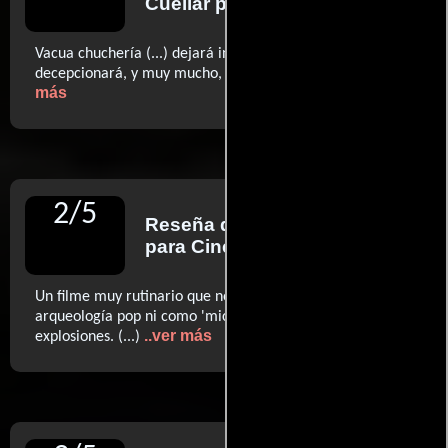
Cuéllar
para Diario ABC
Vacua chuchería (...) dejará indiferente a los enanos y
..ver
decepcionará, y muy mucho, a los mayores. (...)
más
2
/
5
Reseña de
Yago García
para Cinemanía
Un filme muy rutinario que no da la talla ni como
arqueología pop ni como 'michaelbayano' festín de
..ver más
explosiones. (...)