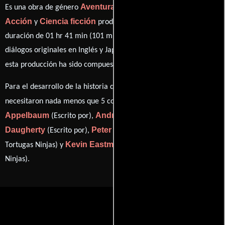
Aventura
Fantasía
Comedia
Es una obra de género
,
,
,
Acción
Ciencia ficción
y
producida en EE.UU.. Con una
duración de 01 hr 41 min (101 minutos), esta película tiene
diálogos originales en
Inglés
y
Japonés
. La banda sonora para
Brian Tyler
esta producción ha sido compuesta por
.
Para el desarrollo de la historia que cuenta esta obra, se
Josh
necesitaron nada menos que 5 colaboraciones.
Appelbaum
André Nemec
Evan
(Escrito por),
(Escrito por),
Daugherty
Peter Laird
(Escrito por),
(Personajes de las
Kevin Eastman
Tortugas Ninjas) y
(Personajes de las Tortugas
Ninjas).