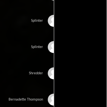
Danny Woodburn
Splinter
Tony Shalhoub
Splinter
Tohoru Masamune
Shredder
Whoopi Goldberg
Bernadette Thompson