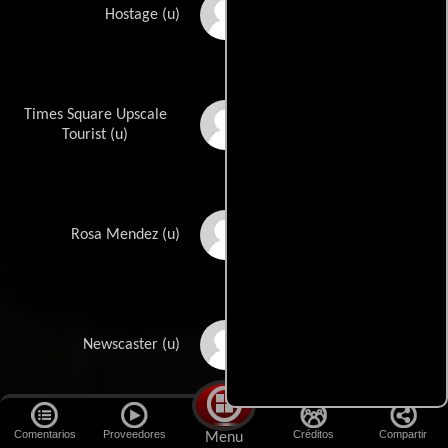
Justin Evangelista
Hostage (u)
Times Square Upscale
Robert Ian Evans
Tourist (u)
Alison Fernandez
Rosa Mendez (u)
Steve Fogelman
Newscaster (u)
Comentarios
Proveedores
Créditos
Compartir
Menu
Foot Soldier /Police